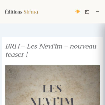
Aller
au
contenu
BRH – Les Nevi’im – nouveau
teaser !