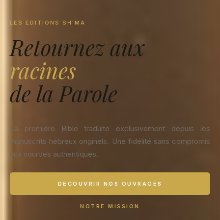
LES ÉDITIONS SH'MA
Retournez aux
racines
de la Parole
La première Bible traduite exclusivement depuis les
manuscrits hébreux originels. Une fidélité sans compromis
aux sources authentiques.
DÉCOUVRIR NOS OUVRAGES
NOTRE MISSION