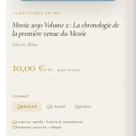
ÉDITIONS SH'MA
Messie 2030 Volume 2 : La chronologie de
la première venue du Messie
Éditions Sh'ma
10,00 €
TTC · port inclus
FORMAT
BROCHÉ
E-BOOK
AUDIO
Livraison rapide · France & international
Paiement sécurisé —
Stripe