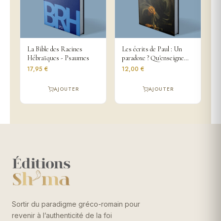
La Bible des Racines
Les écrits de Paul : Un
Hébraïques - Psaumes
paradoxe ? Qu'enseigne
Paul sur la Loi de Dieu ?
17,95 €
12,00 €
AJOUTER
AJOUTER
Sortir du paradigme gréco-romain pour
revenir à l’authenticité de la foi