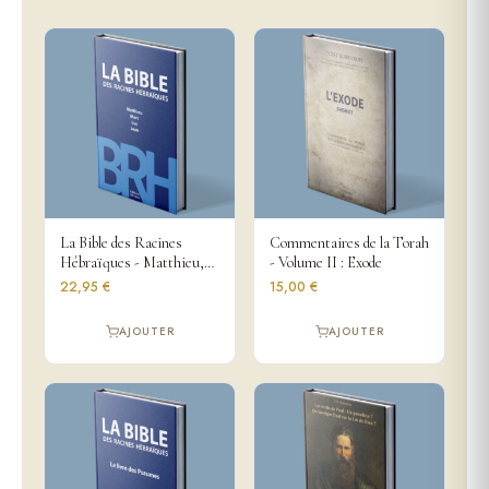
La Bible des Racines
Commentaires de la Torah
Hébraïques - Matthieu,
- Volume II : Exode
Marc, Luc, Jean
22,95 €
15,00 €
AJOUTER
AJOUTER