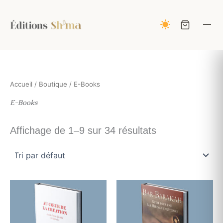
Aller
au
contenu
Accueil
/
Boutique
/ E-Books
E-Books
Affichage de 1–9 sur 34 résultats
Plage
Plage
Ce
Ce
de
de
produit
produ
prix :
prix :
9,00 €
a
7,00 €
a
à
à
plusieurs
plusi