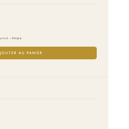
urisé —
Stripe
JOUTER AU PANIER