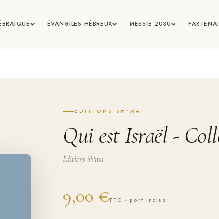
HÉBRAÏQUE
ÉVANGILES HÉBREUX
MESSIE 2030
PARTENAI
yahou (Matthieu)
Ya’aqov (Jacques)
 (Marc)
Yehouda (Jude)
ÉDITIONS SH'MA
s (Luc)
Eleh Ha-Sodot (Apocalypse)
Qui est Israël - Col
an (Jean)
Éditions Sh'ma
9,00 €
TTC · port inclus