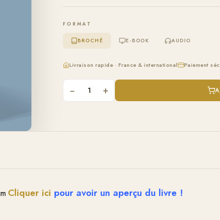
FORMAT
BROCHÉ
E-BOOK
AUDIO
Livraison rapide · France & international
Paiement séc
−
+
1
A
Cliquer ici
pour avoir un aperçu du livre !
cm