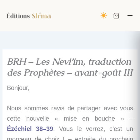
Aller
au
contenu
BRH – Les Nevi’im, traduction
des Prophètes – avant-goût III
Bonjour,
Nous sommes ravis de partager avec vous
cette nouvelle « mise en bouche » –
Ézéchiel 38–39
. Vous le verrez, c’est un
morceau de choix ! – extraite du prochain